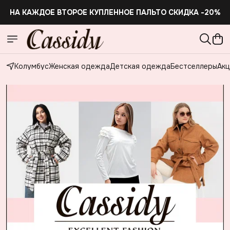
НА КАЖДОЕ ВТОРОЕ КУПЛЕННОЕ ПАЛЬТО СКИДКА -20%
Колумбус
Женская одежда
Детская одежда
Бестселлеры
Акц