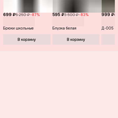
699 ₽
595 ₽
999 ₽
5 250 ₽
−
87
%
3 500 ₽
−
83
%
6
Брюки школьные
Блузка белая
Д-005 с
В корзину
В корзину
В