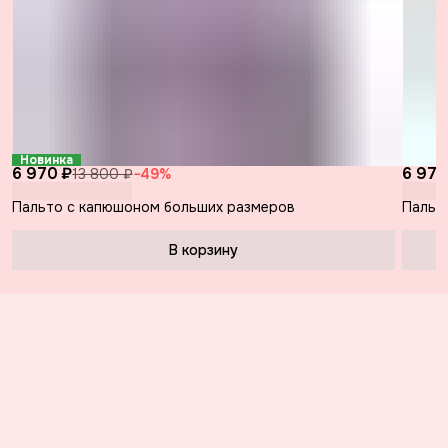
Новинка
6 970 ₽
6 970
13 800 ₽
−
49
%
Пальто с капюшоном больших размеров
Пальт
В корзину