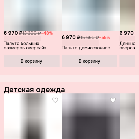
6 970 ₽
6 970 ₽
13 300 ₽
−
48
%
6 970 ₽
15 650 ₽
−
55
%
Пальто больших
Длинное
размеров оверсайз
Пальто демисезонное
оверсайз
черный
В корзину
В корзину
В
Детская одежда