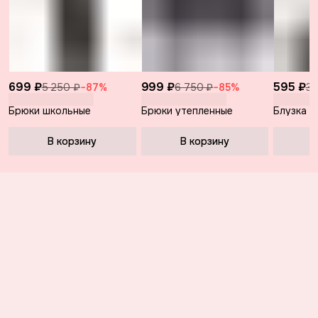
699 ₽
999 ₽
595 ₽
5 250 ₽
−
87
%
6 750 ₽
−
85
%
3 
Брюки школьные
Брюки утепленные
Блузка б
В корзину
В корзину
В