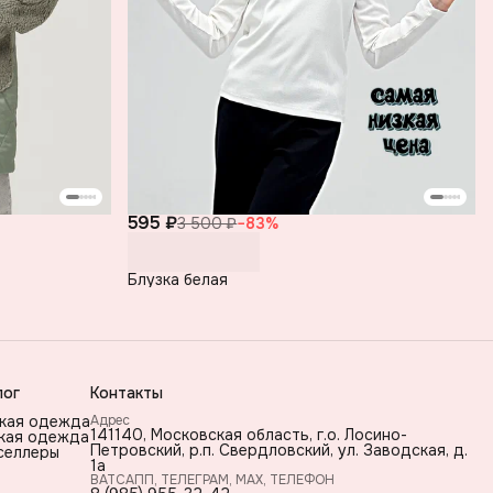
595 ₽
3 500 ₽
−
83
%
Блузка белая
лог
Контакты
кая одежда
Адрес
141140, Московская область, г.о. Лосино-
кая одежда
Петровский, р.п. Свердловский, ул. Заводская, д.
селлеры
1а
ВАТСАПП, ТЕЛЕГРАМ, МАХ, ТЕЛЕФОН