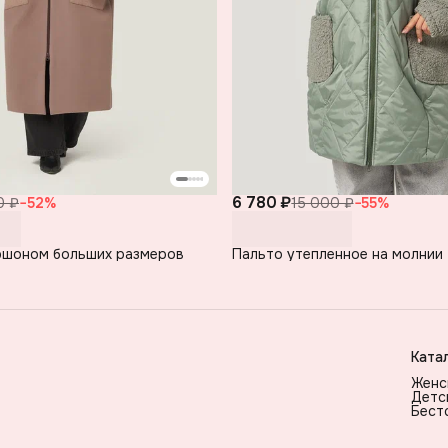
6 780 ₽
0 ₽
−
52
%
15 000 ₽
−
55
%
юшоном больших размеров
Пальто утепленное на молнии
Ката
Женс
Детс
Бест