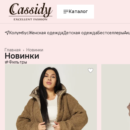
Каталог
Колумбус
Женская одежда
Детская одежда
Бестселлеры
Ак
Главная
›
Новинки
Новинки
Фильтры