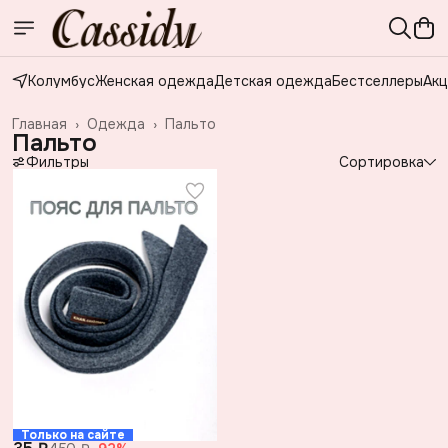
Колумбус
Женская одежда
Детская одежда
Бестселлеры
Акц
Главная
›
Одежда
›
Пальто
Пальто
Фильтры
Сортировка
Только на сайте