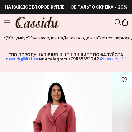
НА КАЖДОЕ ВТОРОЕ КУПЛЕННОЕ ПАЛЬТО СКИДКА - 20%
НА КАЖДОЕ ВТОРОЕ КУПЛЕННОЕ ПАЛЬТО СКИДКА -20%
Колумбус
Женская одежда
Детская одежда
Бестселлеры
Акц
"ПО ПОВОДУ НАЛИЧИЯ И ЦЕН ПИШИТЕ ПОЖАЛУЙСТА
cassidy@list.ru
или telegram +79859553242
@cassidy_1
"