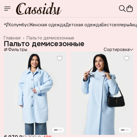
Колумбус
Женская одежда
Детская одежда
Бестселлеры
Акц
Главная
›
Пальто демисезонные
Пальто демисезонные
Фильтры
Сортировка