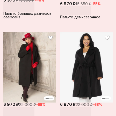
6 970 ₽
13 300 ₽
−
48
%
6 970 ₽
15 650 ₽
−
55
%
Пальто больших размеров
оверсайз
Пальто демисезонное
6 970 ₽
6 970 ₽
22 000 ₽
−
68
%
22 000 ₽
−
68
%