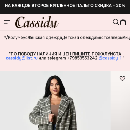
НА КАЖДОЕ ВТОРОЕ КУПЛЕННОЕ ПАЛЬТО СКИДКА - 20%
НА КАЖДОЕ ВТОРОЕ КУПЛЕННОЕ ПАЛЬТО СКИДКА -20%
Колумбус
Женская одежда
Детская одежда
Бестселлеры
Акц
"ПО ПОВОДУ НАЛИЧИЯ И ЦЕН ПИШИТЕ ПОЖАЛУЙСТА
cassidy@list.ru
или telegram +79859553242
@cassidy_1
"